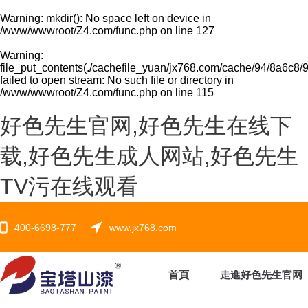
Warning
: mkdir(): No space left on device in
/www/wwwroot/Z4.com/func.php
on line
127
Warning
:
file_put_contents(./cachefile_yuan/jx768.com/cache/94/8a6c8/9
failed to open stream: No such file or directory in
/www/wwwroot/Z4.com/func.php
on line
115
好色先生官网,好色先生在线下
载,好色先生成人网站,好色先生
TV污在线观看
400-6698-777
www.jx768.com
首頁
走進好色先生官网