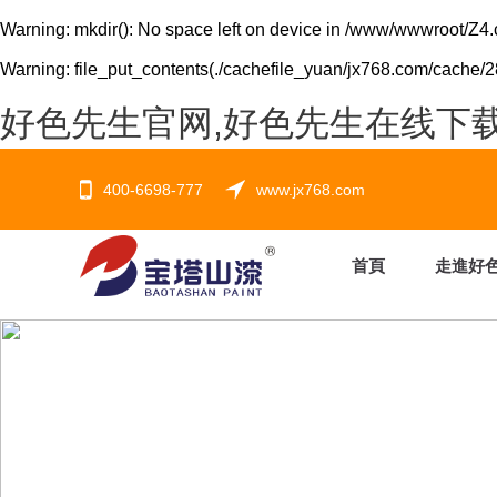
Warning
: mkdir(): No space left on device in
/www/wwwroot/Z4.
Warning
: file_put_contents(./cachefile_yuan/jx768.com/cache/28
好色先生官网,好色先生在线下载
400-6698-777
www.jx768.com
首頁
走進好